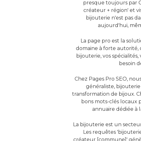
presque toujours par Goo
créateur + région' et v
bijouterie n'est pas d
aujourd'hui, mêm
La page pro est la solut
domaine à forte autorité,
bijouterie, vos spécialit
besoin d
Chez Pages Pro SEO, nous cr
généraliste, bijouterie
transformation de bijoux. C
bons mots-clés locaux p
annuaire dédiée à 
La bijouterie est un secte
Les requêtes 'bijouterie 
créateur [commune]' génèr