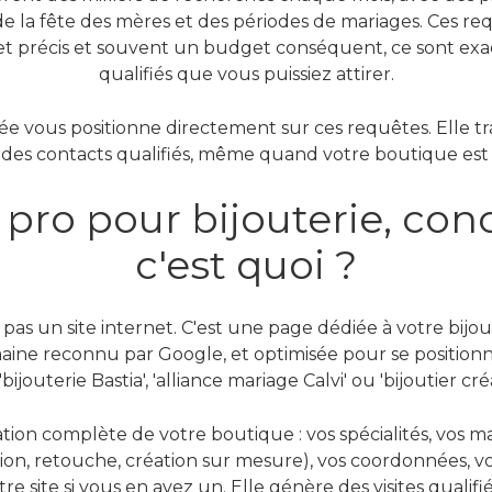
 de la fête des mères et des périodes de mariages. Ces r
t précis et souvent un budget conséquent, ce sont exac
qualifiés que vous puissiez attirer.
e vous positionne directement sur ces requêtes. Elle tr
des contacts qualifiés, même quand votre boutique est
pro pour bijouterie, co
c'est quoi ?
pas un site internet. C'est une page dédiée à votre bijo
ne reconnu par Google, et optimisée pour se positionn
ijouterie Bastia', 'alliance mariage Calvi' ou 'bijoutier cré
ation complète de votre boutique : vos spécialités, vos 
tion, retouche, création sur mesure), vos coordonnées, vo
otre site si vous en avez un. Elle génère des visites qualif