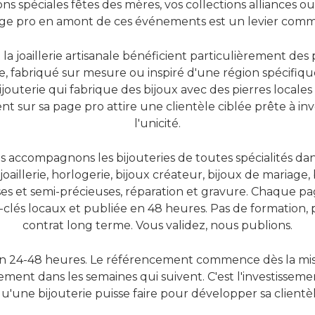
ns spéciales fêtes des mères, vos collections alliances 
age pro en amont de ces événements est un levier commer
 la joaillerie artisanale bénéficient particulièrement des 
, fabriqué sur mesure ou inspiré d'une région spécifique
jouterie qui fabrique des bijoux avec des pierres locale
t sur sa page pro attire une clientèle ciblée prête à inve
l'unicité.
accompagnons les bijouteries de toutes spécialités dan
 joaillerie, horlogerie, bijoux créateur, bijoux de mariage, 
ses et semi-précieuses, réparation et gravure. Chaque p
-clés locaux et publiée en 48 heures. Pas de formation,
contrat long terme. Vous validez, nous publions.
en 24-48 heures. Le référencement commence dès la mise
ment dans les semaines qui suivent. C'est l'investissemen
u'une bijouterie puisse faire pour développer sa clientèl