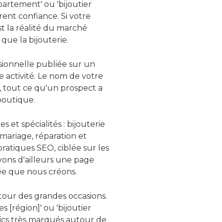
épartement' ou 'bijoutier
rent confiance. Si votre
st la réalité du marché
ue la bijouterie.
ssionnelle publiée sur un
 activité. Le nom de votre
, tout ce qu'un prospect a
boutique.
 et spécialités : bijouterie
e mariage, réparation et
ratiques SEO, ciblée sur les
vons d'ailleurs une page
sée que nous créons.
tour des grandes occasions.
es [région]' ou 'bijoutier
ics très marqués autour de