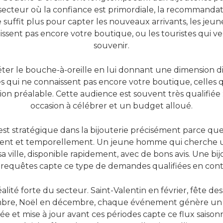
secteur où la confiance est primordiale, la recommanda
e suffit plus pour capter les nouveaux arrivants, les je
aissent pas encore votre boutique, ou les touristes qui 
souvenir.
ter le bouche-à-oreille en lui donnant une dimension dig
 qui ne connaissent pas encore votre boutique, celles qui
n préalable. Cette audience est souvent très qualifiée : 
occasion à célébrer et un budget alloué.
st stratégique dans la bijouterie précisément parce que
ent et temporellement. Un jeune homme qui cherche un
a ville, disponible rapidement, avec de bons avis. Une bi
 requêtes capte ce type de demandes qualifiées en cont
éalité forte du secteur. Saint-Valentin en février, fête de
mbre, Noël en décembre, chaque événement génère un p
e et mise à jour avant ces périodes capte ce flux saison