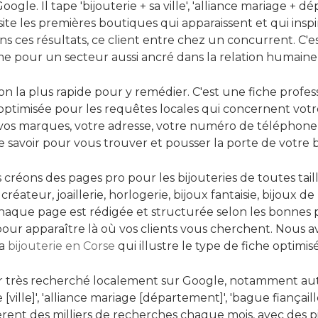
gle. Il tape 'bijouterie + sa ville', 'alliance mariage + d
isite les premières boutiques qui apparaissent et qui inspi
ans ces résultats, ce client entre chez un concurrent. C'e
e pour un secteur aussi ancré dans la relation humaine q
ion la plus rapide pour y remédier. C'est une fiche profe
 optimisée pour les requêtes locales qui concernent votre
és, vos marques, votre adresse, votre numéro de téléphone
e savoir pour vous trouver et pousser la porte de votre 
éons des pages pro pour les bijouteries de toutes tailles
 créateur, joaillerie, horlogerie, bijoux fantaisie, bijoux d
haque page est rédigée et structurée selon les bonnes p
our apparaître là où vos clients vous cherchent. Nous a
la
bijouterie en Corse
qui illustre le type de fiche optimi
ur très recherché localement sur Google, notamment au
[ville]', 'alliance mariage [département]', 'bague fiançaill
ent des milliers de recherches chaque mois, avec des p