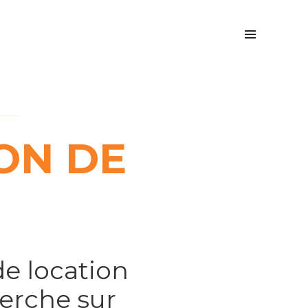
ON DE
de location
erche sur