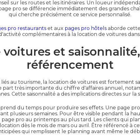
seil sur les routes et les itinéraires. Un loueur indép
 page pro se différencie immédiatement des grandes chaî
qui cherche précisément ce service personnalisé.
es pro restaurants
et aux
pages pro hôtels
aborde cette
'activité complémentaires à la location de voitures dans 
voitures et saisonnalité,
référencement
iés au tourisme, la location de voitures est fortement sa
 part très importante du chiffre d'affaires annuel, not
es. Cette saisonnalité a des implications directes sur la
prend du temps pour produire ses effets. Une page pro p
ant plusieurs semaines. Pour être visible pendant la haute
a page pro au printemps au plus tard. Les clients qui pla
ocation dès le mois de mars ou avril. Être référencé à cet
nticipées qui remplissent le planning avant même le débu