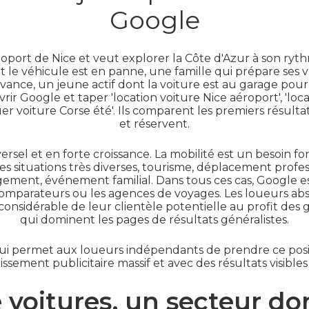
Google
aéroport de Nice et veut explorer la Côte d'Azur à son ry
le véhicule est en panne, une famille qui prépare ses 
avance, un jeune actif dont la voiture est au garage pou
ir Google et taper 'location voiture Nice aéroport', 'loca
ouer voiture Corse été'. Ils comparent les premiers résultats
et réservent.
sel et en forte croissance. La mobilité est un besoin fo
es situations très diverses, tourisme, déplacement profes
nt, événement familial. Dans tous ces cas, Google est
comparateurs ou les agences de voyages. Les loueurs abs
onsidérable de leur clientèle potentielle au profit des 
qui dominent les pages de résultats généralistes.
l qui permet aux loueurs indépendants de prendre ce po
issement publicitaire massif et avec des résultats visibl
 voitures, un secteur do