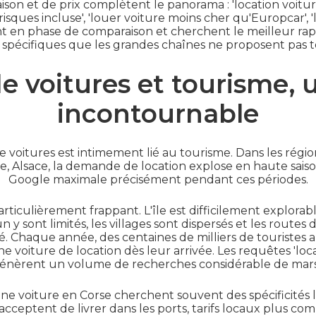
on et de prix complètent le panorama : 'location voiture 
isques incluse', 'louer voiture moins cher qu'Europcar', 'l
sont en phase de comparaison et cherchent le meilleur rap
s spécifiques que les grandes chaînes ne proposent pas t
e voitures et tourisme,
incontournable
e voitures est intimement lié au tourisme. Dans les régio
, Alsace, la demande de location explose en haute saison 
Google maximale précisément pendant ces périodes.
ticulièrement frappant. L'île est difficilement explorab
 y sont limités, les villages sont dispersés et les route
. Chaque année, des centaines de milliers de touristes a
 voiture de location dès leur arrivée. Les requêtes 'loca
génèrent un volume de recherches considérable de mars
une voiture en Corse cherchent souvent des spécificités l
 acceptent de livrer dans les ports, tarifs locaux plus com