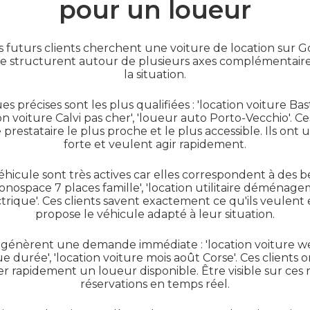
pour un loueur
turs clients cherchent une voiture de location sur Go
se structurent autour de plusieurs axes complémentaires 
la situation.
précises sont les plus qualifiées : 'location voiture Bast
on voiture Calvi pas cher', 'loueur auto Porto-Vecchio'. Ce
prestataire le plus proche et le plus accessible. Ils ont
forte et veulent agir rapidement.
hicule sont très actives car elles correspondent à des bes
monospace 7 places famille', 'location utilitaire déménagem
ectrique'. Ces clients savent exactement ce qu'ils veulen
propose le véhicule adapté à leur situation.
génèrent une demande immédiate : 'location voiture we
gue durée', 'location voiture mois août Corse'. Ces client
r rapidement un loueur disponible. Être visible sur ces 
réservations en temps réel.