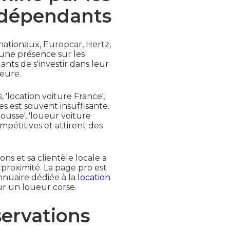
ndépendants
nationaux, Europcar, Hertz,
'une présence sur les
nts de s'investir dans leur
eure.
'location voiture France',
es est souvent insuffisante.
Rousse', 'loueur voiture
mpétitives et attirent des
ns et sa clientèle locale a
proximité. La page pro est
annuaire dédiée à la
location
r un loueur corse.
servations