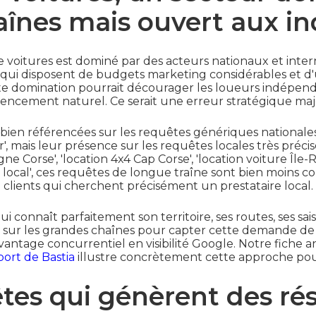
aînes mais ouvert aux i
e voitures est dominé par des acteurs nationaux et inter
xt, qui disposent de budgets marketing considérables et d
e domination pourrait décourager les loueurs indépenda
rencement naturel. Ce serait une erreur stratégique maj
bien référencées sur les requêtes génériques nationales, 
', mais leur présence sur les requêtes locales très précis
ne Corse', 'location 4x4 Cap Corse', 'location voiture Île-
 local', ces requêtes de longue traîne sont bien moins co
clients qui cherchent précisément un prestataire local.
connaît parfaitement son territoire, ses routes, ses saiso
sur les grandes chaînes pour capter cette demande de 
avantage concurrentiel en visibilité Google. Notre fiche 
port de Bastia
illustre concrètement cette approche pou
tes qui génèrent des ré