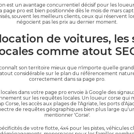
ion est un avantage concurrentiel décisif pour les loue
page pro est bien positionnée dès le mois de mars capte
nisés, souvent les meilleurs clients, ceux qui réservent 
négocient pas les prix au dernier moment.
ocation de voitures, les 
locales comme atout SE
nnaît son territoire mieux que n'importe quelle grand
atout considérable sur le plan du référencement naturel,
correctement dans sa page pro.
s locales dans votre page pro envoie à Google des signa
onnement sur les requêtes locales. Un loueur corse qui m
 Corse, les accès aux plages de l'Agriate, les ports d'Ajacc
pectre de requêtes géographiques bien plus large qu'u
mentionner 'Corse'.
cificités de votre flotte, 4x4 pour les pistes, véhicules 
 les déménagements, monospaces pour les familles nombr