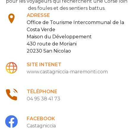
pour les voyageurs qui recherchent une Corse loin
des foules et des sentiers battus.
ADRESSE
Office de Tourisme Intercommunal de la
Costa Verde
Maison du Développement
430 route de Moriani
20230 San Nicolao
SITE INTENET
www.castagniccia-maremonti.com
TÉLÉPHONE
04 95 38 41 73
FACEBOOK
Castagniccia