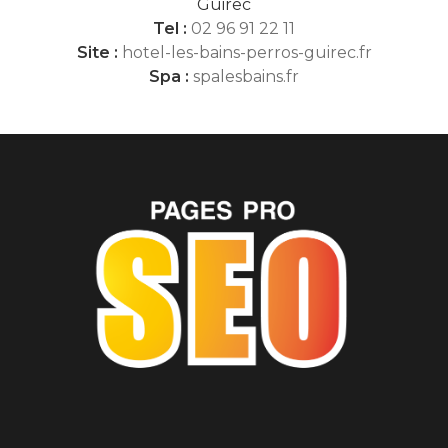
Guirec
Tel :
02 96 91 22 11
Site :
hotel-les-bains-perros-guirec.fr
Spa :
spalesbains.fr