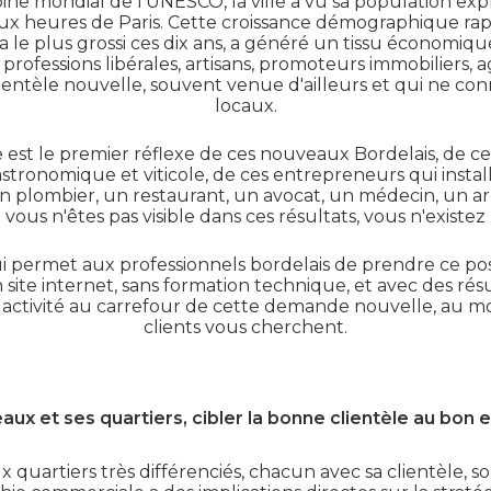
ine mondial de l'UNESCO, la ville a vu sa population expl
eux heures de Paris. Cette croissance démographique rap
a le plus grossi ces dix ans, a généré un tissu économiqu
professions libérales, artisans, promoteurs immobiliers, 
entèle nouvelle, souvent venue d'ailleurs et qui ne con
locaux.
est le premier réflexe de ces nouveaux Bordelais, de ces
onomique et viticole, de ces entrepreneurs qui install
 plombier, un restaurant, un avocat, un médecin, un arch
 vous n'êtes pas visible dans ces résultats, vous n'existe
qui permet aux professionnels bordelais de prendre ce 
site internet, sans formation technique, et avec des rés
e activité au carrefour de cette demande nouvelle, au 
clients vous cherchent.
ux et ses quartiers, cibler la bonne clientèle au bon 
x quartiers très différenciés, chacun avec sa clientèle, s