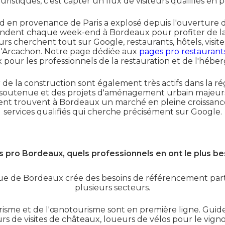
ristiques, c'est capter un flux de visiteurs qualifiés e
 en provenance de Paris a explosé depuis l'ouverture de
cendent chaque week-end à Bordeaux pour profiter de la v
urs cherchent tout sur Google, restaurants, hôtels, visite
 d'Arcachon. Notre page dédiée aux
pages pro restaurant
x pour les professionnels de la restauration et de l'héb
ur de la construction sont également très actifs dans la r
utenue et des projets d'aménagement urbain majeurs. L
ment trouvent à Bordeaux un marché en pleine croissan
services qualifiés qui cherche précisément sur Google.
 pro Bordeaux, quels professionnels en ont le plus be
e de Bordeaux crée des besoins de référencement part
plusieurs secteurs.
risme et de l'œnotourisme sont en première ligne. Guid
s de visites de châteaux, loueurs de vélos pour le vignobl