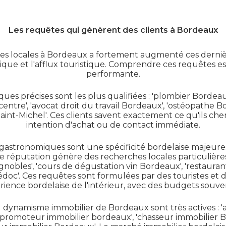
Les requêtes qui génèrent des clients à Bordeaux
s locales à Bordeaux a fortement augmenté ces dernièr
ue et l'afflux touristique. Comprendre ces requêtes es
performante.
es précises sont les plus qualifiées : 'plombier Bordeau
tre', 'avocat droit du travail Bordeaux', 'ostéopathe 
int-Michel'. Ces clients savent exactement ce qu'ils cher
intention d'achat ou de contact immédiate.
t gastronomiques sont une spécificité bordelaise majeure.
e réputation génère des recherches locales particulières 
obles', 'cours de dégustation vin Bordeaux', 'restaura
Médoc'. Ces requêtes sont formulées par des touristes et
périence bordelaise de l'intérieur, avec des budgets souv
u dynamisme immobilier de Bordeaux sont très actives : '
romoteur immobilier bordeaux', 'chasseur immobilier Bo