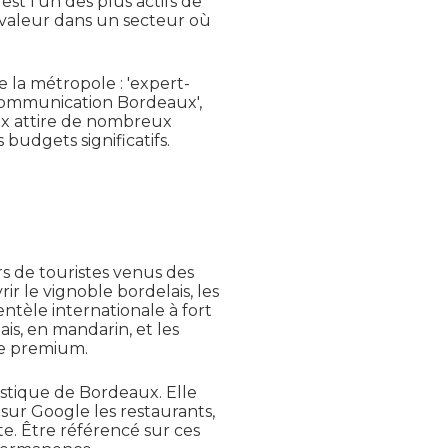
st l'un des plus actifs de
 valeur dans un secteur où
 la métropole : 'expert-
 communication Bordeaux',
aux attire de nombreux
budgets significatifs.
s de touristes venus des
 le vignoble bordelais, les
ntèle internationale à fort
is, en mandarin, et les
le premium.
istique de Bordeaux. Elle
 sur Google les restaurants,
site. Être référencé sur ces