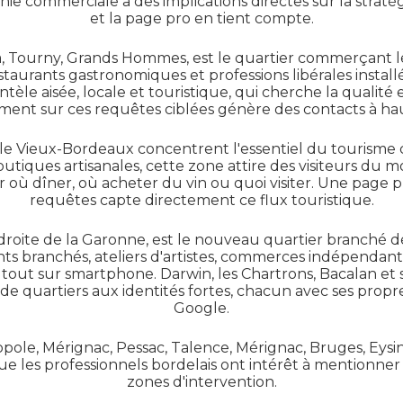
hie commerciale a des implications directes sur la straté
et la page pro en tient compte.
a, Tourny, Grands Hommes, est le quartier commerçant 
staurants gastronomiques et professions libérales insta
ntèle aisée, locale et touristique, qui cherche la qualité e
ent sur ces requêtes ciblées génère des contacts à ha
t le Vieux-Bordeaux concentrent l'essentiel du tourisme
boutiques artisanales, cette zone attire des visiteurs du
r où dîner, où acheter du vin ou quoi visiter. Une page p
requêtes capte directement ce flux touristique.
ve droite de la Garonne, est le nouveau quartier branché 
nts branchés, ateliers d'artistes, commerces indépendant
out sur smartphone. Darwin, les Chartrons, Bacalan et s
 quartiers aux identités fortes, chacun avec ses propre
Google.
ole, Mérignac, Pessac, Talence, Mérignac, Bruges, Eysin
que les professionnels bordelais ont intérêt à mentionn
zones d'intervention.