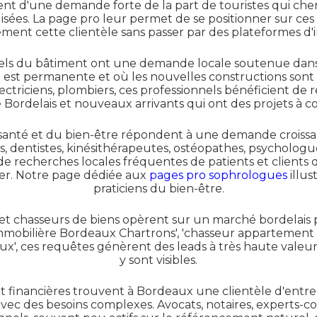
ent d'une demande forte de la part de touristes qui ch
sées. La page pro leur permet de se positionner sur ces
ment cette clientèle sans passer par des plateformes d'i
nnels du bâtiment ont une demande locale soutenue dans 
en est permanente et où les nouvelles constructions son
ectriciens, plombiers, ces professionnels bénéficient de
e Bordelais et nouveaux arrivants qui ont des projets à co
a santé et du bien-être répondent à une demande crois
s, dentistes, kinésithérapeutes, ostéopathes, psycholog
 de recherches locales fréquentes de patients et clients
ier. Notre page dédiée aux
pages pro sophrologues
illus
praticiens du bien-être.
et chasseurs de biens opèrent sur un marché bordelais
mmobilière Bordeaux Chartrons', 'chasseur appartement B
aux', ces requêtes génèrent des leads à très haute valeur
y sont visibles.
et financières trouvent à Bordeaux une clientèle d'entre
 avec des besoins complexes. Avocats, notaires, experts-c