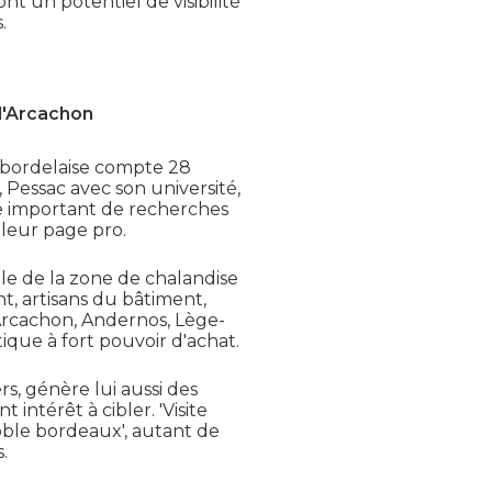
t un potentiel de visibilité
.
 d'Arcachon
 bordelaise compte 28
Pessac avec son université,
e important de recherches
 leur page pro.
le de la zone de chalandise
t, artisans du bâtiment,
 Arcachon, Andernos, Lège-
que à fort pouvoir d'achat.
s, génère lui aussi des
intérêt à cibler. 'Visite
oble bordeaux', autant de
.