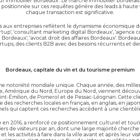
r immobilier Bordeaux'. Le marché immobilier bordelais e
 positionnée sur ces requêtes génère des leads à haute
chaque transaction est significative.
s aux entreprises reflètent le dynamisme économique de
up', 'consultant marketing digital Bordeaux', 'agence
Bordeaux', 'avocat droit des affaires Bordeaux'. Borde
tups, des clients B2B avec des besoins récurrents et des 
Bordeaux, capitale du vin et du tourisme premium
e notoriété mondiale unique. Chaque année, des millier
e, Amérique du Nord, Europe du Nord, viennent découvrir
t-Émilion, de Pomerol et de Pessac-Léognan. Cette clie
 des recherches locales en français, en anglais, en japona
nels qui captent ces recherches accèdent à une clientè
e en 2016, a renforcé ce positionnement culturel et tour
liers de visiteurs par an, dont une large majorité cherche
s et les activités à faire dans la ville avant et après leur vi