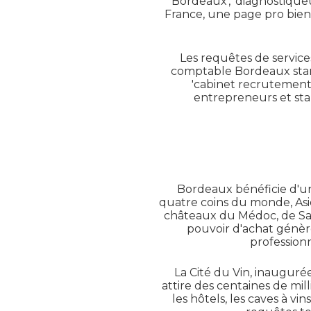
Bordeaux', 'diagnostiqueu
France, une page pro bien
Les requêtes de service
comptable Bordeaux start
'cabinet recrutement 
entrepreneurs et star
Bordeaux bénéficie d'un
quatre coins du monde, Asi
châteaux du Médoc, de Sain
pouvoir d'achat génère
profession
La Cité du Vin, inauguré
attire des centaines de mil
les hôtels, les caves à vin