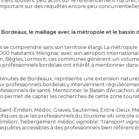
nnels, souvent peu actifs sur le référencement naturel, on
important sur des requêtes encore peu concurrentielles
Bordeaux, le maillage avec la métropole et le bassin
 se comprendre sans son territoire élargi. La métropole
0 habitants. Mérignac avec son aéroport international, 
on, Bègles, Lormont, ces communes génèrent un volum
s professionnels bordelais ont intérêt à mentionner dans
 minutes de Bordeaux, représente une extension naturel
 professionnels bordelais y interviennent régulièremen
fessionnels de santé. Mentionner le Bassin d'Arcachon,
o permet de capter les recherches de cette zone touristi
 Saint-Émilion, Médoc, Graves, Sauternes, Entre-Deux-Mer
fiques que les professionnels du tourisme viti-vinicole ont 
milion', 'hébergement médoc vignoble', 'transport vign
requêtes accessibles à des professionnels bien référencés