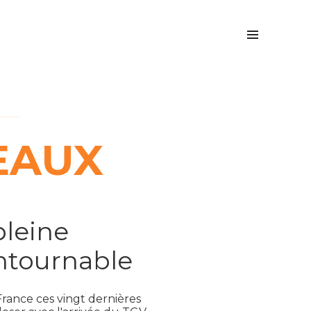
EAUX
pleine
ntournable
rance ces vingt dernières